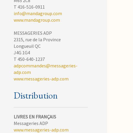
M6S 2C8
T 416-516-0911
info@mandagroup.com
www.mandagroup.com
MESSAGERIES ADP
2315, rue de la Province
Longueuil QC
J4G 1G4
T 450-640-1237
adpcommandes@messageries-
adp.com
www.messageries-adp.com
Distribution
LIVRES EN FRANÇAIS
Messageries ADP
www.messageries-adp.com