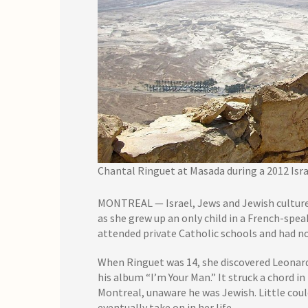
Chantal Ringuet at Masada during a 2012 Israe
MONTREAL — Israel, Jews and Jewish culture
as she grew up an only child in a French-spea
attended private Catholic schools and had no
When Ringuet was 14, she discovered Leonar
his album “I’m Your Man.” It struck a chord in
Montreal, unaware he was Jewish. Little co
eventually take on in her life.