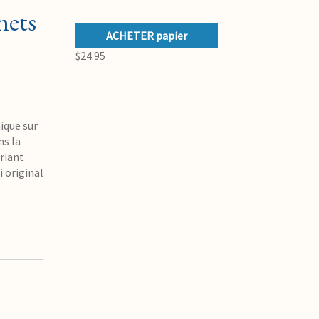
nets
ACHETER papier
$24.95
ique sur
ns la
ariant
 original
l