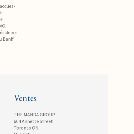
Jacques-
it
de
IVO,
résidence
u Banff
Ventes
THE MANDA GROUP
664 Annette Street
Toronto ON