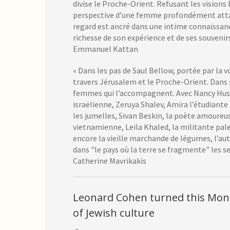
divise le Proche-Orient. Refusant les visions b
perspective d’une femme profondément attach
regard est ancré dans une intime connaissanc
richesse de son expérience et de ses souvenir
Emmanuel Kattan
« Dans les pas de Saul Bellow, portée par la
travers Jérusalem et le Proche-Orient. Dans s
femmes qui l’accompagnent. Avec Nancy Huston
israëlienne, Zeruya Shalev, Amira l’étudiant
les jumelles, Sivan Beskin, la poète amoureus
vietnamienne, Leila Khaled, la militante pale
encore la vieille marchande de légumes, l’a
dans "le pays où la terre se fragmente" les s
Catherine Mavrikakis
Leonard Cohen turned this Mon
of Jewish culture