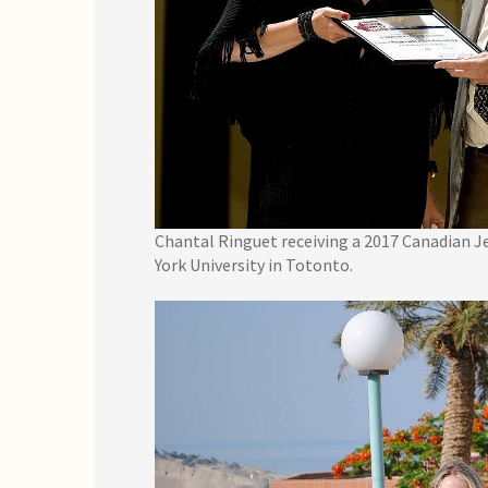
Chantal Ringuet receiving a 2017 Canadian J
York University in Totonto.