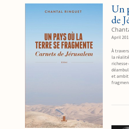
Un p
de J
Chanta
April 20
À traver
la réali
richesse 
déambula
et ambiti
fragment