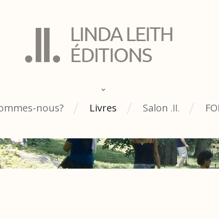
sommes-nous?
Livres
Salon
FO
.ll.