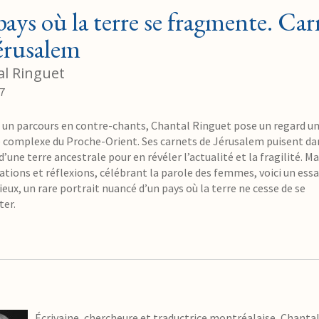
ays où la terre se fragmente. Car
érusalem
l Ringuet
17
s un parcours en contre-chants, Chantal Ringuet pose un regard un
té complexe du Proche-Orient. Ses carnets de Jérusalem puisent da
d’une terre ancestrale pour en révéler l’actualité et la fragilité. M
tions et réflexions, célébrant la parole des femmes, voici un essai
eux, un rare portrait nuancé d’un pays où la terre ne cesse de se
er.
Écrivaine, chercheure et traductrice montréalaise, Chanta