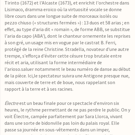
Tirinto (1672) et l'Alcaste (1673), et enrichit l'orchestre dans
Lisimaco, dramma eroico où la virtuosité vocale se donne
libre cours dans une longue suite de morceaux isolés ou
pezzo chiuso (« structures fermées ») : 13 duos et 58 arias ; en
effet, au type d'aria dit « romain », de forme ABB, se substitue
l'aria da capo (ABA'), dont le chanteur ornemente les reprises
à son gré, un usage mis en vogue par le castrat B. Ferri,
protégé de la reine Christine. Stradella, novateur d'une autre
trempe, s'efforça d'éviter cette césure trop brutale entre
récit et aria, utilisant la forme intermédiaire de
l'arioso.
saluer notamment le beau numéro de danse au début
de la pièce. Ici,le spectateur suivra une Antigone presque nue,
mais couverte de terre et de boue, nous rappelant son
rapport à la terre et à ses racines.
Électre
est un beau finale pour ce spectacle d'environ six
heures, le rythme permettant de ne pas perdre le public. On y
voit Électre, campée parfaitement par Sara Llorca, vivant
dans une sorte de bidonville pas loin du palais royal. Elle
passe sa journée en sous-vêtements dans un imper,